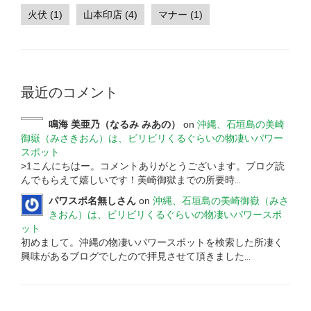
火伏 (1)
山本印店 (4)
マナー (1)
最近のコメント
鳴海 美亜乃（なるみ みあの）
on
沖縄、石垣島の美崎
御嶽（みさきおん）は、ビリビリくるぐらいの物凄いパワー
スポット
>1こんにちはー。コメントありがとうございます。ブログ読
んでもらえて嬉しいです！美崎御獄までの所要時
...
パワスポ名無しさん
on
沖縄、石垣島の美崎御嶽（みさ
きおん）は、ビリビリくるぐらいの物凄いパワースポ
ット
初めまして。沖縄の物凄いパワースポットを検索した所凄く
興味があるブログでしたので拝見させて頂きました
...