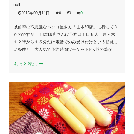
null
2015年09月11日
0
0
0
以前噂の不思議なハンコ屋さん「山本印店」に行ってき
たのですが、 山本印店さんは予約は１日６人、月～木
１２時から１５分だけ電話でのみ受け付けという超厳し
い条件と、大人気で予約時間はチケットピ○並の繋が
もっと読む